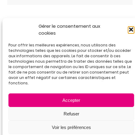
Gérer le consentement aux
cookies
Pour offrir les meilleures expériences, nous utilisons des
technologies telles que les cookies pour stocker et/ou accéder
aux informations des appareils. Le fait de consentir à ces
25D rue Chevreul• 69100 Villeurbanne
technologies nous permettra de traiter des données telles que
04 78 85 00 15 / nous écrire
le comportement de navigation ou les ID uniques sur ce site. Le
LinkedIn
YouTube
fait de ne pas consentir ou de retirer son consentement peut
avoir un effet négatif sur certaines caractéristiques et
fonctions.
Accepter
Refuser
La
Voir les préférences
certification
qualité