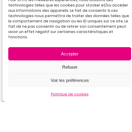
technologies telles que les cookies pour stocker et/ou accéder
aux informations des appareils. Le fait de consentir à ces
technologies nous permettra de traiter des données telles que
La
le comportement de navigation ou les ID uniques sur ce site. Le
certification
fait de ne pas consentir ou de retirer son consentement peut
qualité
avoir un effet négatif sur certaines caractéristiques et
été délivrée
fonctions.
au titre
de la
Accepter
catégorie
d’actions
Refuser
suivante :
actions de
Voir les préférences
formation
Politique de cookies
dossiers partagés
Vous êtes ici chez
Ecoindex
vous