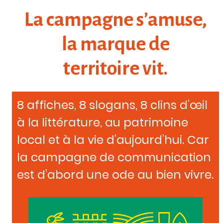
La campagne s’amuse,
la marque de
territoire vit.
8 affiches, 8 slogans, 8 clins d’œil
à la littérature, au patrimoine
local et à la vie d’aujourd’hui. Car
la campagne de communication
est d’abord une ode au bien vivre.