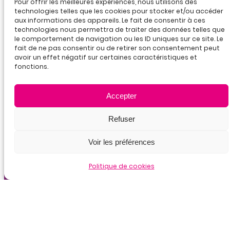
Pour offrir les meilleures expériences, nous utilisons des
technologies telles que les cookies pour stocker et/ou accéder
aux informations des appareils. Le fait de consentir à ces
technologies nous permettra de traiter des données telles que
le comportement de navigation ou les ID uniques sur ce site. Le
fait de ne pas consentir ou de retirer son consentement peut
avoir un effet négatif sur certaines caractéristiques et
fonctions.
25D rue Chevreul• 69100 Villeurbanne
Accepter
04 78 85 00 15 / nous écrire
LinkedIn
YouTube
Refuser
Voir les préférences
Politique de cookies
La
certification
qualité