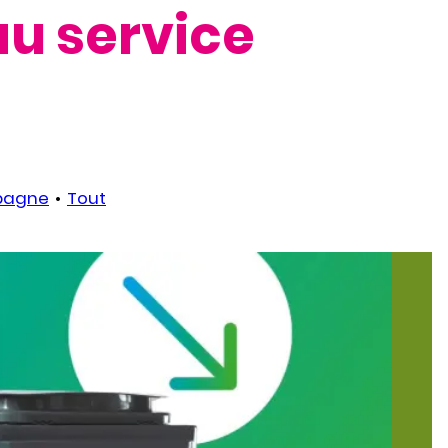
u service
pagne
Tout