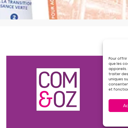
Pour offri
que les co
appareils.
traiter de
uniques sur
consenteme
et fonctio
Ac