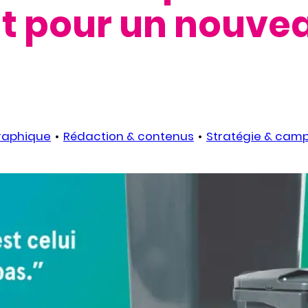
 pour un nouvea
s
graphique
Rédaction & contenus
Stratégie & cam