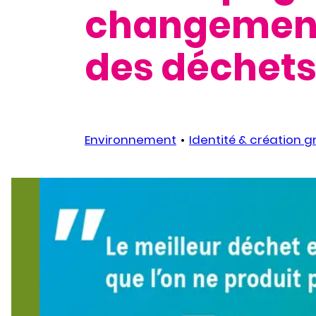
changement
des déchet
Environnement
Identité & création 