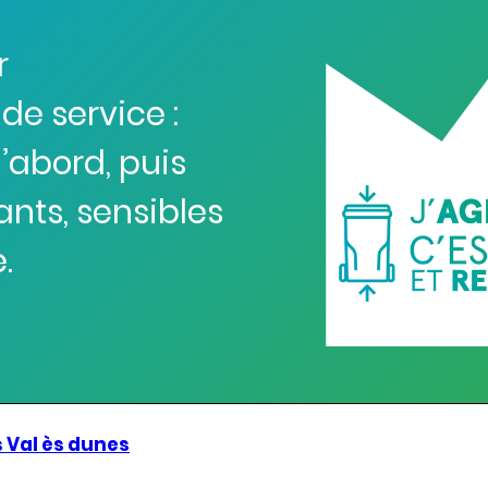
r
e service :
’abord, puis
ants, sensibles
.
Val ès dunes