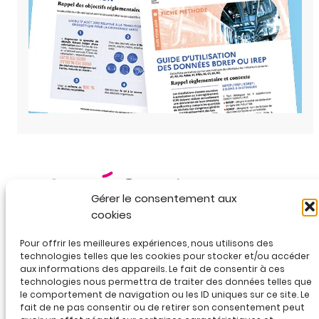
Gérer le consentement aux
cookies
Pour offrir les meilleures expériences, nous utilisons des
technologies telles que les cookies pour stocker et/ou accéder
25D rue Chevreul• 69100 Villeurbanne
aux informations des appareils. Le fait de consentir à ces
04 78 85 00 15 / nous écrire
technologies nous permettra de traiter des données telles que
LinkedIn
YouTube
le comportement de navigation ou les ID uniques sur ce site. Le
fait de ne pas consentir ou de retirer son consentement peut