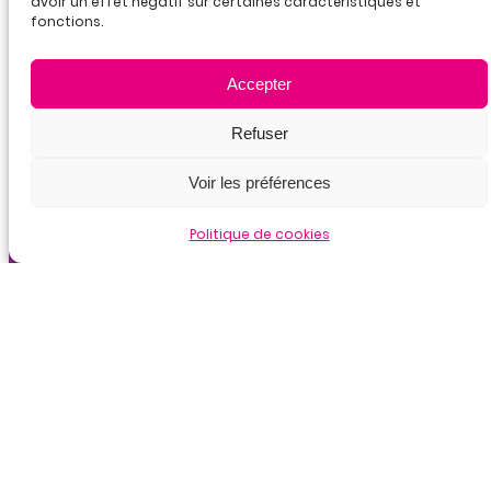
avoir un effet négatif sur certaines caractéristiques et
fonctions.
Accepter
Refuser
La
certification
Voir les préférences
qualité
été délivrée
au titre
Politique de cookies
de la
catégorie
d’actions
suivante :
actions de
formation
dossiers partagés
Ecoindex